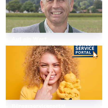
Auf ein Wort
Unser Erster Bürgermeister Michael
Hohenleitner heißt Sie in Sauerlach
herzlich willkommen.
Mehr lesen
Bürgerserviceportal