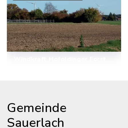
Bauleitplanung.
Mehr lesen
Windkraft Hofoldinger Forst
Klicken Sie um auf die Seite Windkraft
zu kommen.
Mehr lesen
Gemeinde
Sauerlach