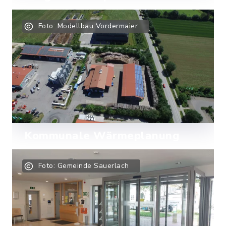
Amtsgänge schnell und sicher von
Foto: Modellbau Vordermaier
Zuhause oder unterwegs online
erledigen.
Mehr lesen
Kommunale Wärmeplanung
Hier beantworten wir alle Fragen (FAQ)
Foto: Gemeinde Sauerlach
zur kommunalen Wärmeplanung.
Mehr lesen