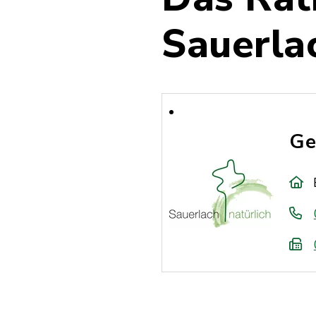
Sauerla
Ge