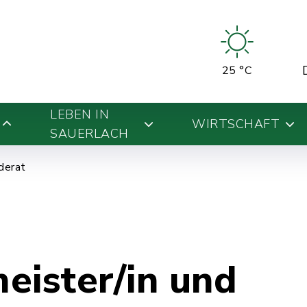
25 °C
LEBEN IN
WIRTSCHAFT
SAUERLACH
derat
eister/in und