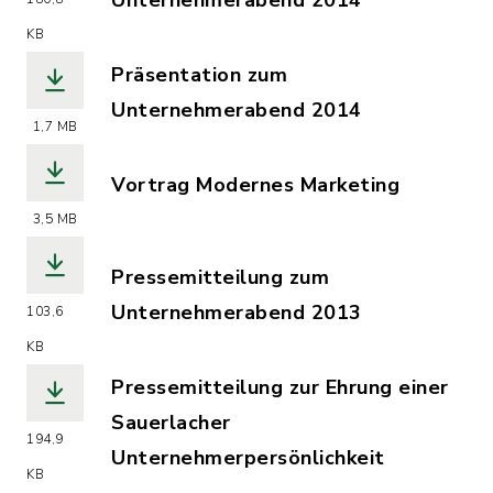
Unternehmerabend 2014
(Dateiname: pressemitteilung_untern
KB
Präsentation zum
Unternehmerabend 2014
1,7 MB
(Dateiname: unternehmerabend_2014_p
Vortrag Modernes Marketing
(Dateiname: vortrag_modernes_marketi
3,5 MB
Pressemitteilung zum
Unternehmerabend 2013
103,6
(Dateiname: pressemitteilung_zum_un
KB
Pressemitteilung zur Ehrung einer
Sauerlacher
194,9
Unternehmerpersönlichkeit
KB
(Dateiname: pressemitteilung_zur_ehr