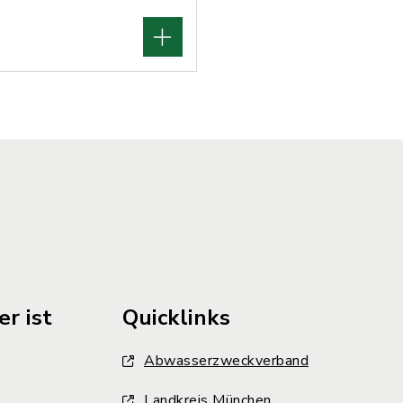
r ist
Quicklinks
Abwasserzweckverband
Landkreis München