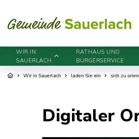
WIR IN
RATHAUS UND
SAUERLACH
BÜRGERSERVICE
Wir in Sauerlach
laden Sie ein
sich zu orie
Digitaler O