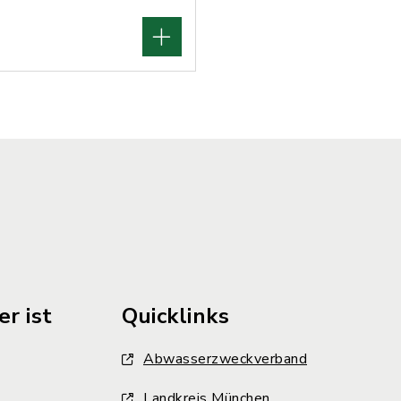
r ist
Quicklinks
Abwasserzweckverband
Landkreis München