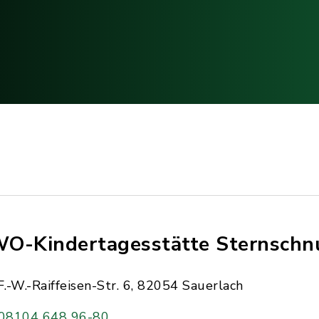
O-Kindertagesstätte Sternschn
F.-W.-Raiffeisen-Str. 6, 82054 Sauerlach
08104 648 96-80