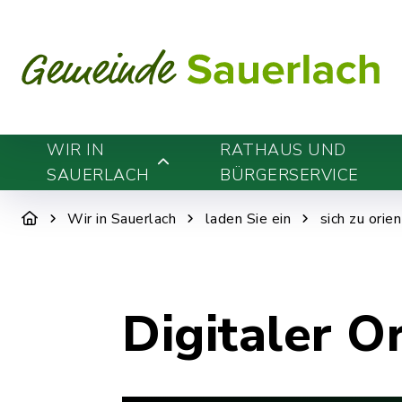
WIR IN
RATHAUS UND
SAUERLACH
BÜRGERSERVICE
Wir in Sauerlach
laden Sie ein
sich zu orie
Digitaler O