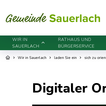
WIR IN
RATHAUS UND
SAUERLACH
BÜRGERSERVICE
Wir in Sauerlach
laden Sie ein
sich zu orie
Digitaler O