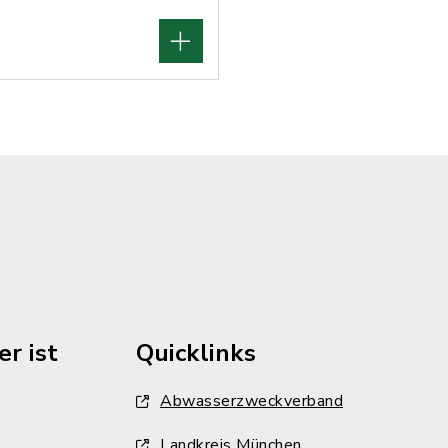
r ist
Quicklinks
Abwasserzweckverband
Landkreis München