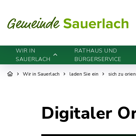
WIR IN
RATHAUS UND
SAUERLACH
BÜRGERSERVICE
Wir in Sauerlach
laden Sie ein
sich zu orie
Digitaler O