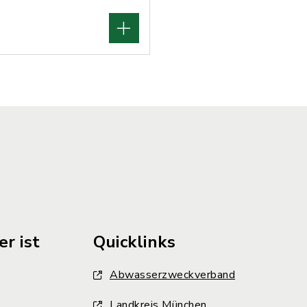
r ist
Quicklinks
Abwasserzweckverband
Landkreis München