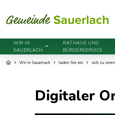
WIR IN
RATHAUS UND
SAUERLACH
BÜRGERSERVICE
Wir in Sauerlach
laden Sie ein
sich zu orie
Digitaler O