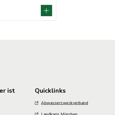
r ist
Quicklinks
Abwasserzweckverband
Landkreis München