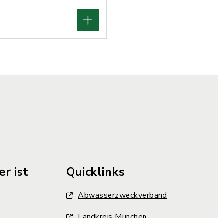
r ist
Quicklinks
Abwasserzweckverband
Landkreis München