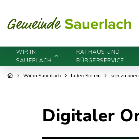
WIR IN
RATHAUS UND
SAUERLACH
BÜRGERSERVICE
Wir in Sauerlach
laden Sie ein
sich zu orie
Digitaler O