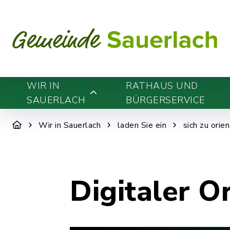
WIR IN
RATHAUS UND
SAUERLACH
BÜRGERSERVICE
Wir in Sauerlach
laden Sie ein
sich zu orie
Digitaler O