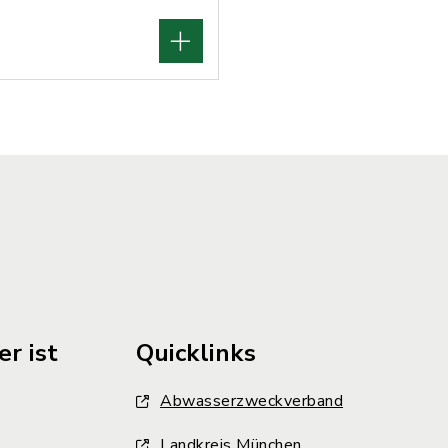
r ist
Quicklinks
Abwasserzweckverband
Landkreis München