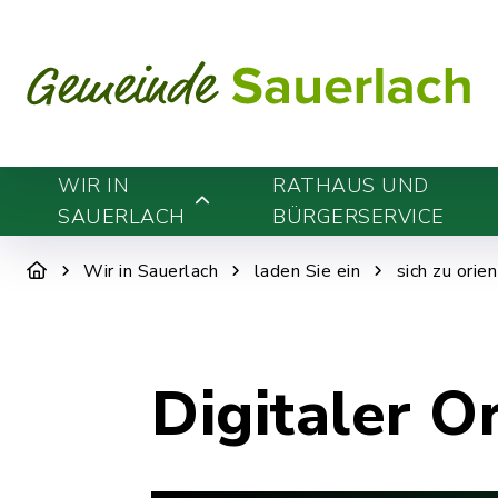
WIR IN
RATHAUS UND
SAUERLACH
BÜRGERSERVICE
Wir in Sauerlach
laden Sie ein
sich zu orie
Digitaler O