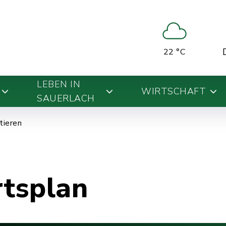
22 °C
LEBEN IN
WIRTSCHAFT
SAUERLACH
ntieren
rtsplan