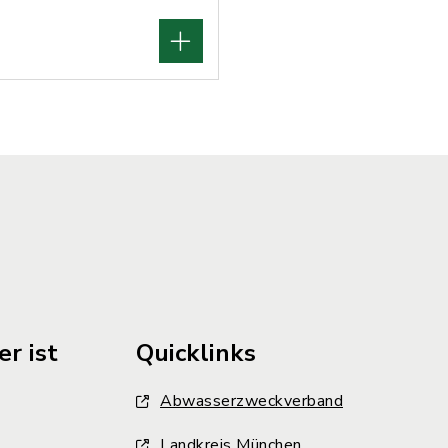
r ist
Quicklinks
Abwasserzweckverband
Landkreis München