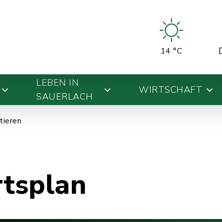
14 °C
LEBEN IN
WIRTSCHAFT
SAUERLACH
ntieren
rtsplan