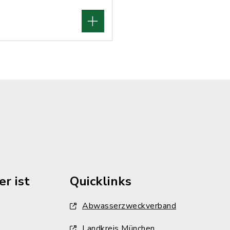
r ist
Quicklinks
Abwasserzweckverband
Landkreis München