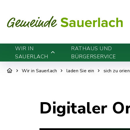
WIR IN
RATHAUS UND
SAUERLACH
BÜRGERSERVICE
Wir in Sauerlach
laden Sie ein
sich zu orie
Digitaler O