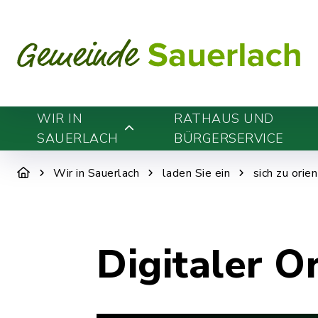
WIR IN
RATHAUS UND
SAUERLACH
BÜRGERSERVICE
Wir in Sauerlach
laden Sie ein
sich zu orie
Digitaler O