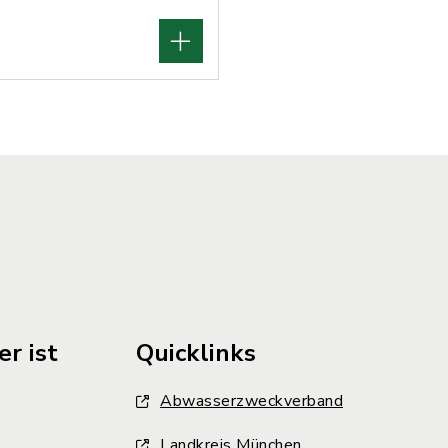
r ist
Quicklinks
Abwasserzweckverband
Landkreis München