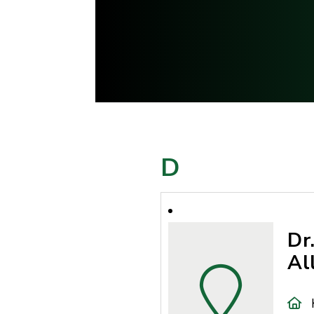
D
Dr
Al