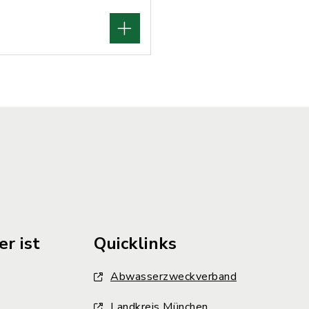
r ist
Quicklinks
Abwasserzweckverband
Landkreis München