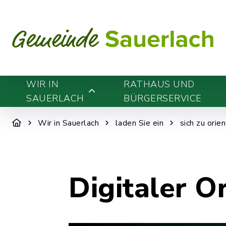
WIR IN
RATHAUS UND
SAUERLACH
BÜRGERSERVICE
Wir in Sauerlach
laden Sie ein
sich zu orie
Digitaler O