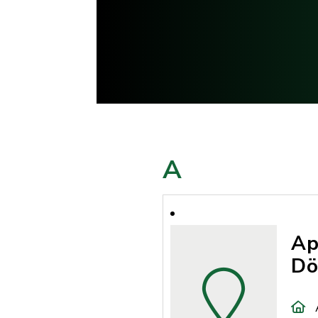
A
Ap
Dö