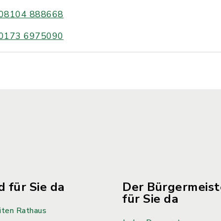
08104 888668
0173 6975090
d für Sie da
Der Bürgermeiste
für Sie da
iten Rathaus