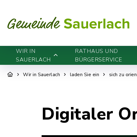
WIR IN
RATHAUS UND
SAUERLACH
BÜRGERSERVICE
Wir in Sauerlach
laden Sie ein
sich zu orie
Digitaler O